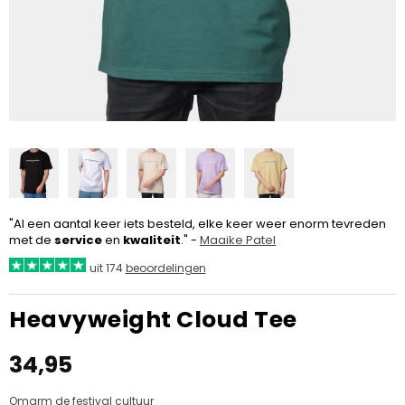
"Al een aantal keer iets besteld, elke keer weer enorm tevreden
met de
service
en
kwaliteit
." -
Maaike Patel
uit 174
beoordelingen
Heavyweight Cloud Tee
34,95
Normale
prijs
Omarm de festival cultuur