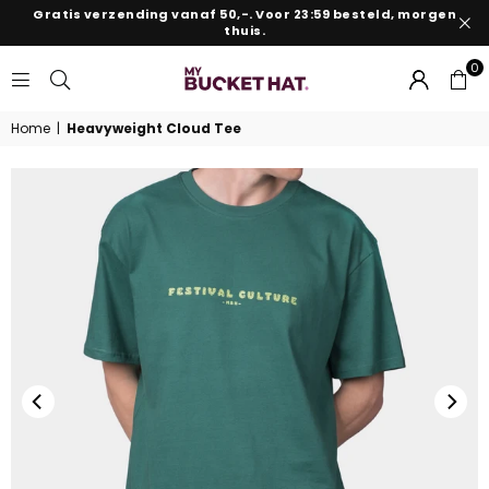
Gratis verzending vanaf 50,-. Voor 23:59 besteld, morgen
thuis.
0
MYBUCKETHAT.NL
Home
|
Heavyweight Cloud Tee