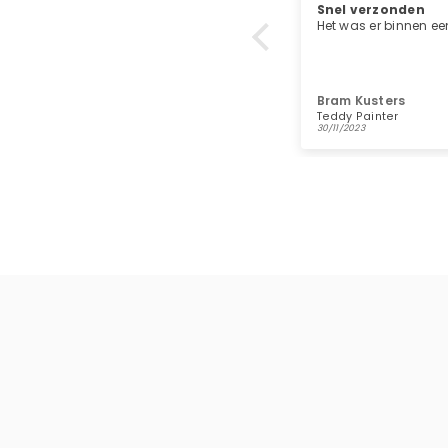
Snel verzonden
Super kwaliteit
Het was er binnen een dag
Heel blij mee
Bram Kusters
Luca Rossi
Teddy Painter
Teddy Bluecat
30/11/2023
07/11/2023