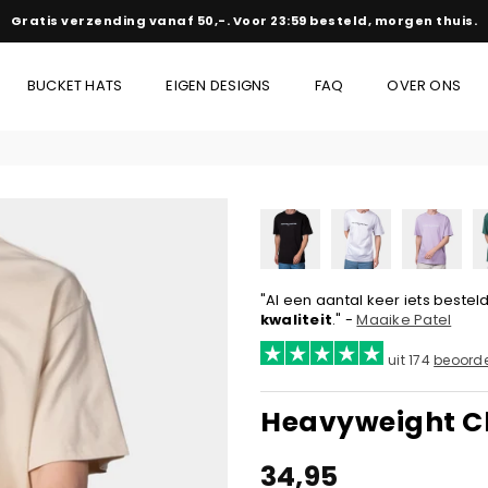
Gratis verzending vanaf 50,-. Voor 23:59 besteld, morgen thuis.
BUCKET HATS
EIGEN DESIGNS
FAQ
OVER ONS
"Al een aantal keer iets beste
kwaliteit
." -
Maaike Patel
uit 174
beoorde
Heavyweight C
34,95
Normale