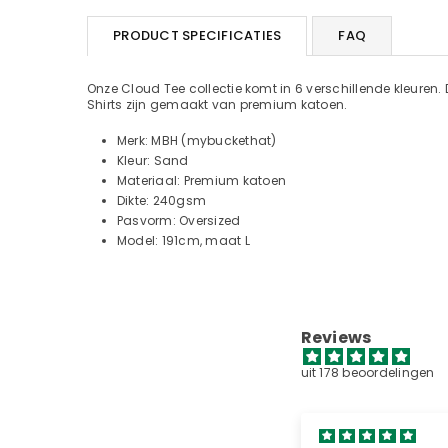
PRODUCT SPECIFICATIES
FAQ
Onze Cloud Tee collectie komt in 6 verschillende kleuren. 
Shirts zijn gemaakt van premium katoen.
Merk: MBH (
mybuckethat
)
Kleur: Sand
Materiaal: Premium katoen
Dikte: 240gsm
Pasvorm: Oversized
Model: 191cm, maat L
Reviews
uit 178 beoordelingen