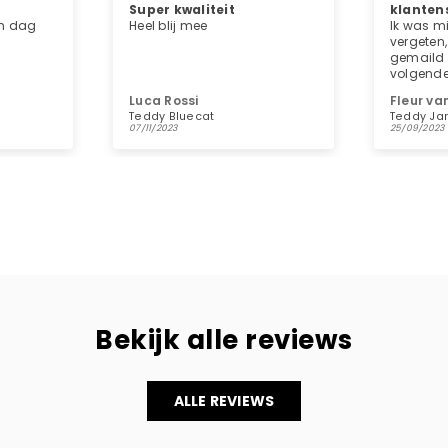
klantenservice
Materia
Ik was mijn huisnummer
Erg goed
vergeten, werd netjes
gemaild en kreeg het nog de
volgende dag, super service!!
Fleur van der Linden
Liv Smit
Teddy Jamboree
mybucket
25/09/2023
18/08/2023
Bekijk alle reviews
ALLE REVIEWS