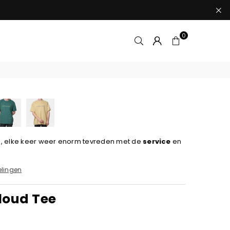
0
ld, elke keer weer enorm tevreden met de
service
en
lingen
loud Tee