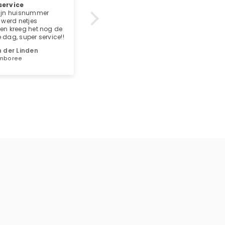
al
Top kwaliteit
 en stevig materiaal
Luca Rossi
hat.nl
Linksvoor of rechtsvoor?
13/07/2023